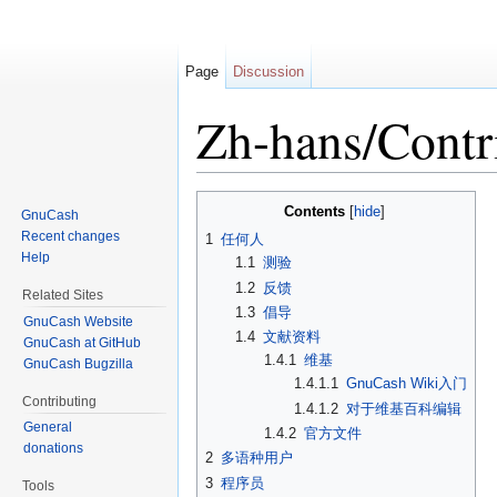
Page
Discussion
Zh-hans/Contr
Jump to:
navigation
,
search
Contents
[
hide
]
GnuCash
Recent changes
1
任何人
Help
1.1
测验
1.2
反馈
Related Sites
1.3
倡导
GnuCash Website
1.4
文献资料
GnuCash at GitHub
1.4.1
维基
GnuCash Bugzilla
1.4.1.1
GnuCash Wiki入门
Contributing
1.4.1.2
对于维基百科编辑
General
1.4.2
官方文件
donations
2
多语种用户
3
程序员
Tools